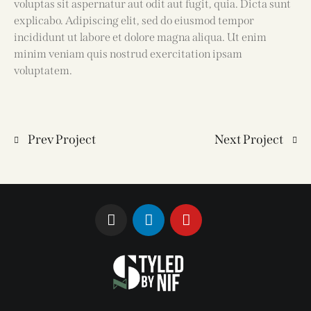
voluptas sit aspernatur aut odit aut fugit, quia. Dicta sunt
explicabo. Adipiscing elit, sed do eiusmod tempor
incididunt ut labore et dolore magna aliqua. Ut enim
minim veniam quis nostrud exercitation ipsam
voluptatem.
Prev Project
Next Project